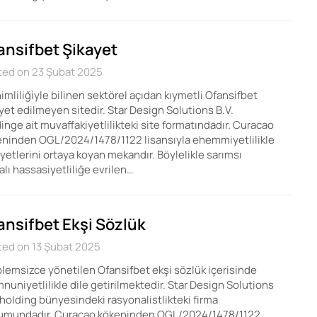
ansifbet Şikayet
ted on 23 Şubat 2025
mliliğiyle bilinen sektörel açıdan kıymetli Ofansifbet
yet edilmeyen sitedir. Star Design Solutions B.V.
inge ait muvaffakiyetlilikteki site formatındadır. Curacao
ninden OGL/2024/1478/1122 lisansıyla ehemmiyetlilikle
iyetlerini ortaya koyan mekandır. Böylelikle sarımsı
lı hassasiyetliliğe evrilen…
ansifbet Ekşi Sözlük
ted on 13 Şubat 2025
lemsizce yönetilen Ofansifbet ekşi sözlük içerisinde
uniyetlilikle dile getirilmektedir. Star Design Solutions
 holding bünyesindeki rasyonalistlikteki firma
umundadır. Curacao kökeninden OGL/2024/1478/1122