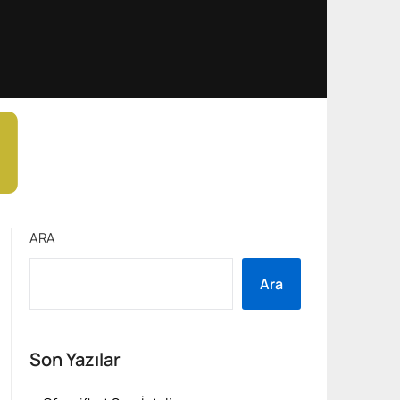
ARA
Ara
Son Yazılar