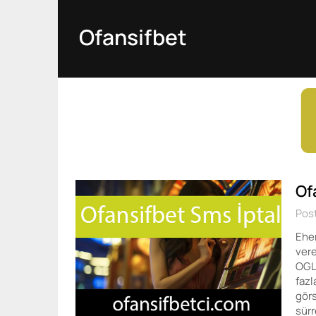
Skip
to
Ofansifbet
content
Of
Pos
Ehem
vere
OGL/
fazl
görs
sürr