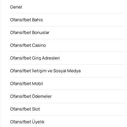
Genel
Ofansifbet Bahis
Ofansifbet Bonuslar
Ofansifbet Casino
Ofansifbet Giriş Adresleri
Ofansifbet İletişim ve Sosyal Medya
Ofansifbet Mobil
Ofansifbet Ödemeler
Ofansifbet Slot
Ofansifbet Üyelik