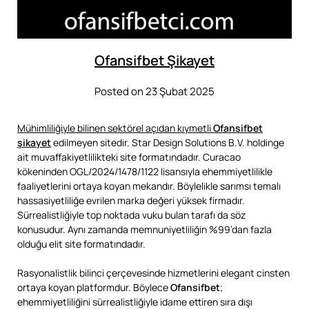
Ofansifbet Şikayet
Posted on 23 Şubat 2025
Mühimliliğiyle bilinen sektörel açıdan kıymetli
Ofansifbet
şikayet
edilmeyen sitedir. Star Design Solutions B.V. holdinge
ait muvaffakiyetlilikteki site formatındadır. Curacao
kökeninden OGL/2024/1478/1122 lisansıyla ehemmiyetlilikle
faaliyetlerini ortaya koyan mekandır. Böylelikle sarımsı temalı
hassasiyetliliğe evrilen marka değeri yüksek firmadır.
Sürrealistliğiyle top noktada vuku bulan tarafı da söz
konusudur. Aynı zamanda memnuniyetliliğin %99’dan fazla
olduğu elit site formatındadır.
Rasyonalistlik bilinci çerçevesinde hizmetlerini elegant cinsten
ortaya koyan platformdur. Böylece
Ofansifbet
;
ehemmiyetliliğini sürrealistliğiyle idame ettiren sıra dışı