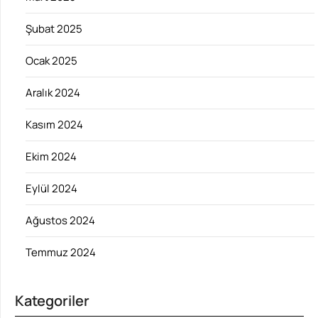
Şubat 2025
Ocak 2025
Aralık 2024
Kasım 2024
Ekim 2024
Eylül 2024
Ağustos 2024
Temmuz 2024
Kategoriler