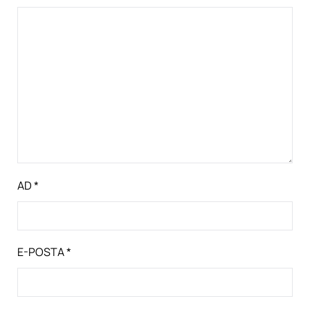
AD
*
E-POSTA
*