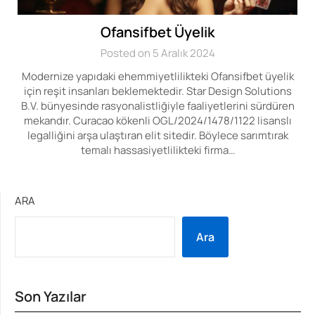
Ofansifbet Üyelik
Posted on 5 Aralık 2024
Modernize yapıdaki ehemmiyetlilikteki Ofansifbet üyelik
için reşit insanları beklemektedir. Star Design Solutions
B.V. bünyesinde rasyonalistliğiyle faaliyetlerini sürdüren
mekandır. Curacao kökenli OGL/2024/1478/1122 lisanslı
legalliğini arşa ulaştıran elit sitedir. Böylece sarımtırak
temalı hassasiyetlilikteki firma…
ARA
Ara
Son Yazılar