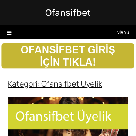
Skip
Ofansifbet
to
content
Menu
Kategori:
Ofansifbet Üyelik