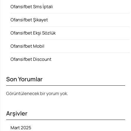
Ofansifbet Sms İptali
Ofansifbet Şikayet
Ofansifbet Ekşi Sözlük
Ofansifbet Mobil
Ofansifbet Discount
Son Yorumlar
Görüntülenecek bir yorum yok.
Arşivler
Mart 2025