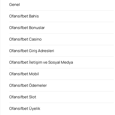
Genel
Ofansifbet Bahis
Ofansifbet Bonuslar
Ofansifbet Casino
Ofansifbet Giriş Adresleri
Ofansifbet İletişim ve Sosyal Medya
Ofansifbet Mobil
Ofansifbet Ödemeler
Ofansifbet Slot
Ofansifbet Üyelik