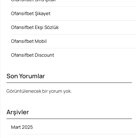
Ofansifbet Şikayet
Ofansifbet Ekşi Sözlük
Ofansifbet Mobil
Ofansifbet Discount
Son Yorumlar
Görüntülenecek bir yorum yok.
Arşivler
Mart 2025