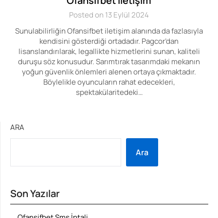
Ofansifbet İletişim
Posted on 13 Eylül 2024
Sunulabilirliğin Ofansifbet iletişim alanında da fazlasıyla
kendisini gösterdiği ortadadır. Pagcor’dan
lisanslandırılarak, legallikte hizmetlerini sunan, kaliteli
duruşu söz konusudur. Sarımtırak tasarımdaki mekanın
yoğun güvenlik önlemleri alenen ortaya çıkmaktadır.
Böylelikle oyuncuların rahat edecekleri,
spektakülaritedeki…
ARA
Ara
Son Yazılar
Ofansifbet Sms İptali