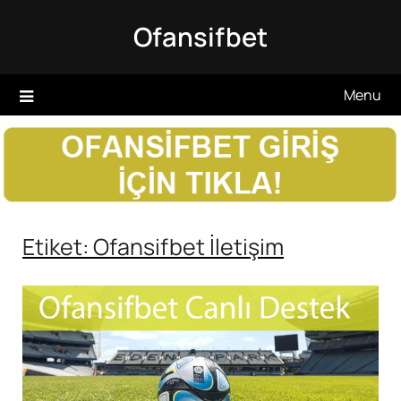
Skip
Ofansifbet
to
content
Menu
Etiket:
Ofansifbet İletişim