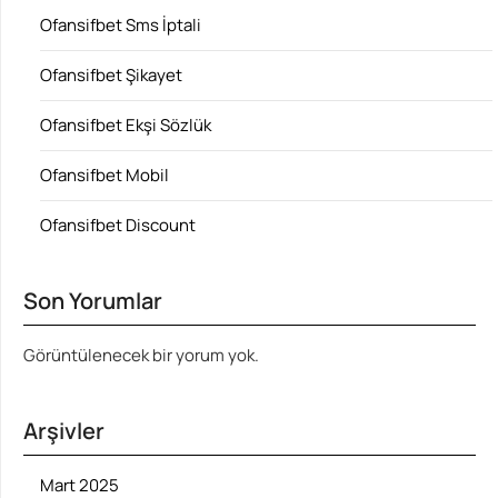
Ofansifbet Sms İptali
Ofansifbet Şikayet
Ofansifbet Ekşi Sözlük
Ofansifbet Mobil
Ofansifbet Discount
Son Yorumlar
Görüntülenecek bir yorum yok.
Arşivler
Mart 2025