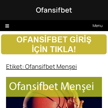
Skip
Ofansifbet
to
content
Menu
Etiket:
Ofansifbet Menşei