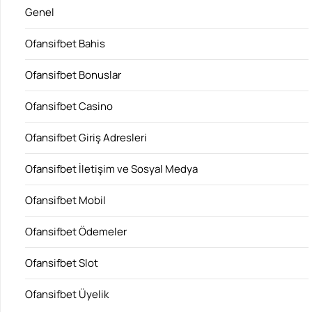
Genel
Ofansifbet Bahis
Ofansifbet Bonuslar
Ofansifbet Casino
Ofansifbet Giriş Adresleri
Ofansifbet İletişim ve Sosyal Medya
Ofansifbet Mobil
Ofansifbet Ödemeler
Ofansifbet Slot
Ofansifbet Üyelik