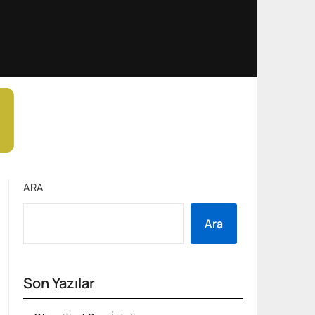
ARA
Ara
Son Yazılar