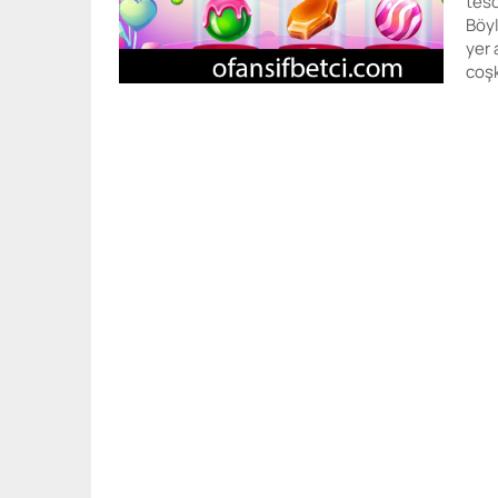
tesc
Böyl
yer 
coşk