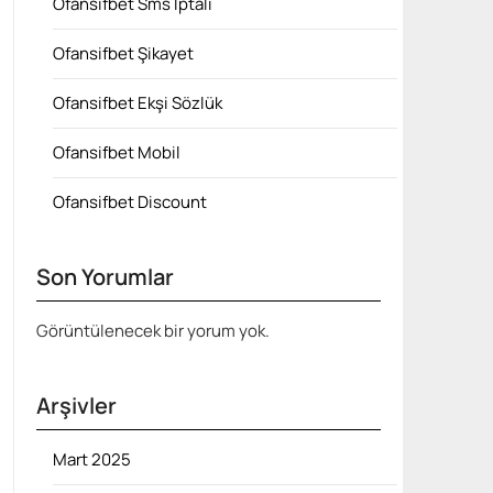
Ofansifbet Sms İptali
Ofansifbet Şikayet
Ofansifbet Ekşi Sözlük
Ofansifbet Mobil
Ofansifbet Discount
Son Yorumlar
Görüntülenecek bir yorum yok.
Arşivler
Mart 2025