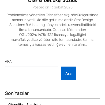
Ofansifbet Ekşi Sözlük
Posted on 13 Şubat 2025
Problemsizce yönetilen Ofansifbet ekşi sözlük içerisinde
memnuniyetlilikle dile getirilmektedir. Star Design
Solutions B.V. holding bünyesindeki rasyonalistlikteki
firma konumundadır. Curacao kökeninden
OGL/2024/1478/1122 lisansıyla legalliğini
muvaffakiyetlice yürüten site formatındadır. Sarımsı
temasıyla hassasiyetliliğe evrilen tarafını…
ARA
Ara
Son Yazılar
Ofansifbet Sms İptali