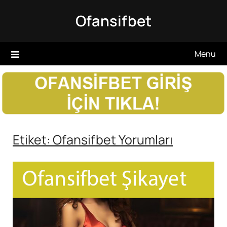
Skip
Ofansifbet
to
content
Menu
Etiket:
Ofansifbet Yorumları