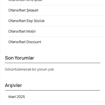
Ofansifbet Şikayet
Ofansifbet Ekşi Sözlük
Ofansifbet Mobil
Ofansifbet Discount
Son Yorumlar
Görüntülenecek bir yorum yok.
Arşivler
Mart 2025